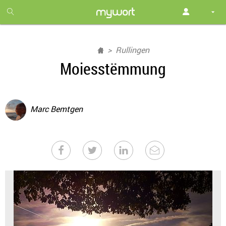
1
month
free
Rullingen
Moiesstëmmung
Marc Bemtgen