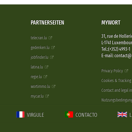
PARTNERSEITEN
MYWORT
31, rue de Holleri
telecran.lu
L-1741 Luxembou
gedenken.lu
Tel.:(+352) 4993-1
E-mail: contact
jobfinder.lu
latina.lu
Privacy Policy
regie.lu
Cookies & Tracking
wortimmo.lu
Contact and legal i
mycar.lu
Nutzungsbedingun
VIRGULE
CONTACTO