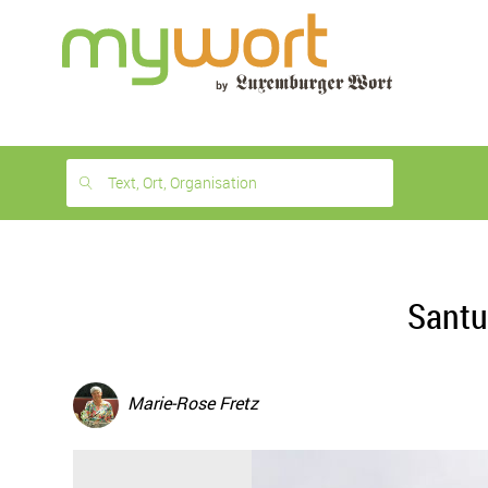
1
month
free
Text, Ort, Organisation
Santu
Marie-Rose Fretz