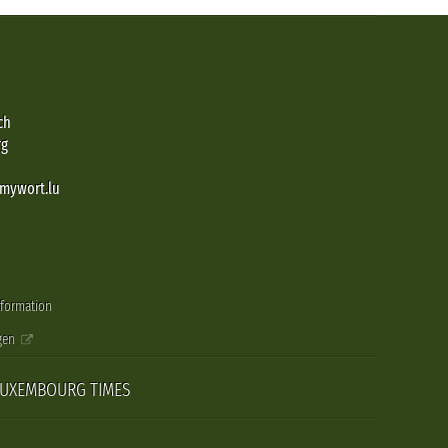
ch
rg
@mywort.lu
nformation
gen
LUXEMBOURG TIMES