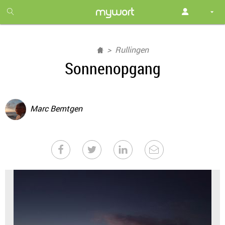
1
month
free
Rullingen
Sonnenopgang
Marc Bemtgen