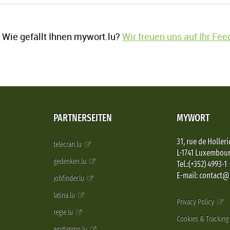
Wie gefällt Ihnen mywort.lu?
Wir freuen uns auf Ihr Fe
PARTNERSEITEN
MYWORT
31, rue de Holleri
telecran.lu
L-1741 Luxembou
gedenken.lu
Tel.:(+352) 4993-1
E-mail: contact
jobfinder.lu
latina.lu
Privacy Policy
regie.lu
Cookies & Tracking
wortimmo.lu