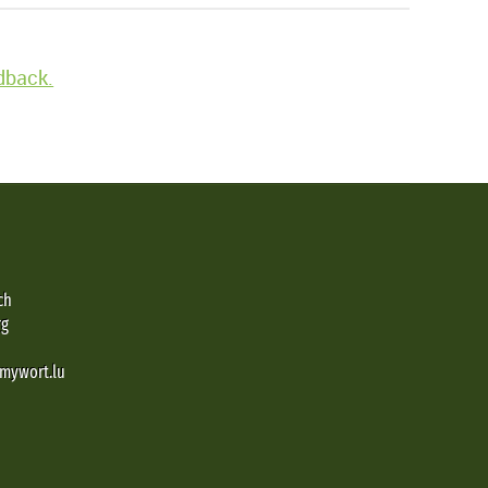
edback.
ch
rg
@mywort.lu