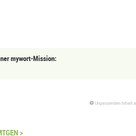
einer mywort-Mission:
Unpassenden Inhalt 
MTGEN >