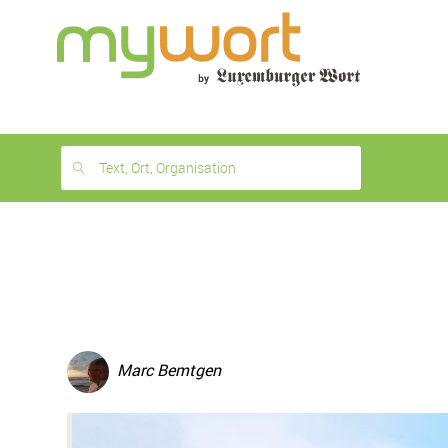
1
month
free
Text, Ort, Organisation
Marc Bemtgen