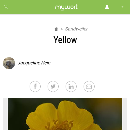
1
month
free
Sandweiler
Yellow
Jacqueline Hein