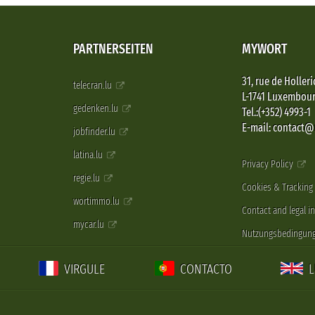
PARTNERSEITEN
MYWORT
31, rue de Holleri
telecran.lu
L-1741 Luxembou
gedenken.lu
Tel.:(+352) 4993-1
E-mail: contact
jobfinder.lu
latina.lu
Privacy Policy
regie.lu
Cookies & Tracking
wortimmo.lu
Contact and legal i
mycar.lu
Nutzungsbedingun
VIRGULE
CONTACTO