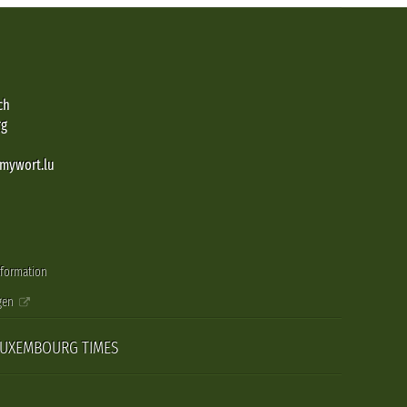
ch
rg
@mywort.lu
nformation
gen
LUXEMBOURG TIMES