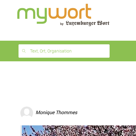
1
month
free
Text, Ort, Organisation
Monique Thommes