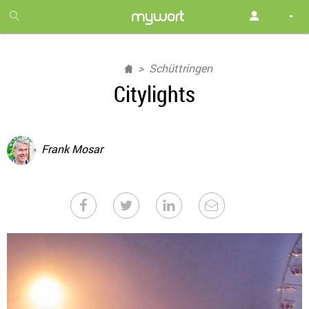
1
month
free
Schüttringen
Citylights
Frank Mosar