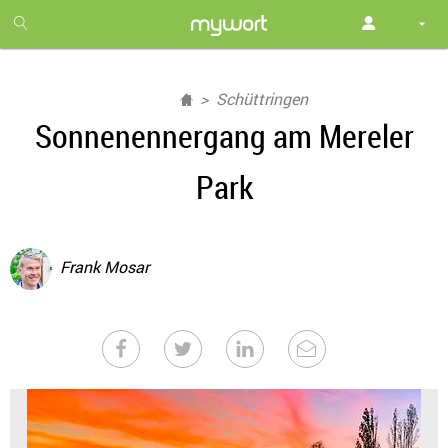
1
month
free
Schüttringen
Sonnenennergang am Mereler
Park
Frank Mosar