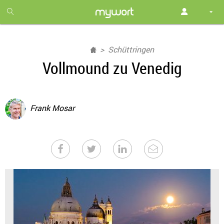
1
month
free
Schüttringen
Vollmound zu Venedig
Frank Mosar