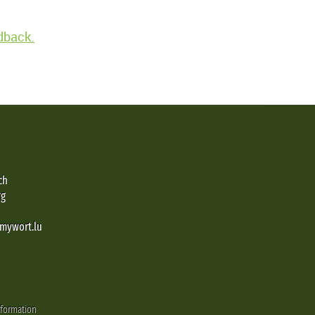
edback.
ch
rg
@mywort.lu
nformation