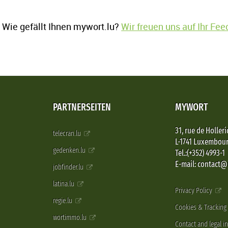
Wie gefällt Ihnen mywort.lu?
Wir freuen uns auf Ihr Fe
PARTNERSEITEN
MYWORT
31, rue de Holleri
telecran.lu
L-1741 Luxembou
gedenken.lu
Tel.:(+352) 4993-1
E-mail: contact
jobfinder.lu
latina.lu
Privacy Policy
regie.lu
Cookies & Tracking
wortimmo.lu
Contact and legal i