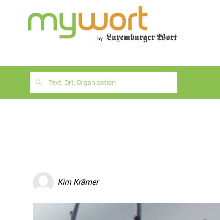
1
month
free
Text, Ort, Organisation
Kim Krämer