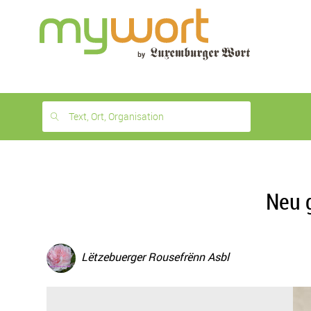
1
month
free
Text, Ort, Organisation
Neu g
Lëtzebuerger Rousefrënn Asbl