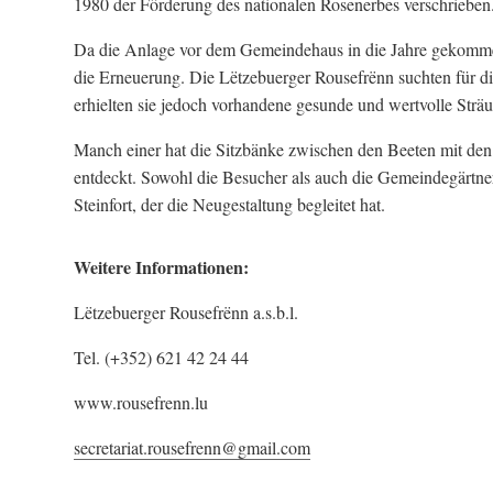
1980 der Förderung des nationalen Rosenerbes verschrieben
Da die Anlage vor dem Gemeindehaus in die Jahre gekommen w
die Erneuerung. Die Lëtzebuerger Rousefrënn suchten für di
erhielten sie jedoch vorhandene gesunde und wertvolle Strä
Manch einer hat die Sitzbänke zwischen den Beeten mit den
entdeckt. Sowohl die Besucher als auch die Gemeindegärtne
Steinfort, der die Neugestaltung begleitet hat.
Weitere Informationen:
Lëtzebuerger Rousefrënn a.s.b.l.
Tel. (+352) 621 42 24 44
www.rousefrenn.lu
secretariat.rousefrenn@gmail.com