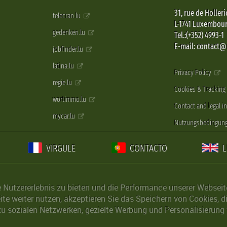
31, rue de Holleri
telecran.lu
L-1741 Luxembou
gedenken.lu
Tel.:(+352) 4993-1
E-mail: contact
jobfinder.lu
latina.lu
Privacy Policy
regie.lu
Cookies & Tracking
wortimmo.lu
Contact and legal i
mycar.lu
Nutzungsbedingun
VIRGULE
CONTACTO
Nutzererlebnis zu bieten und die Performance unserer Webseite 
ite weiter nutzen, akzeptieren Sie das Speichern von Cookies, 
u sozialen Netzwerken, gezielte Werbung und Personalisierung 