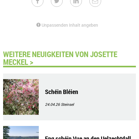
Unpassenden Inhalt angeben
WEITERE NEUIGKEITEN VON JOSETTE
MECKEL >
Schéin Bléien
24.04.26
Steinsel
Eng schéin Vue an den Uelzechtdall