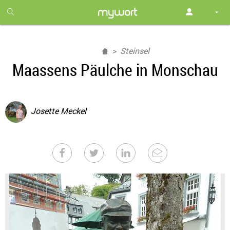
1
month
free
Steinsel
Maassens Päulche in Monschau
Josette Meckel