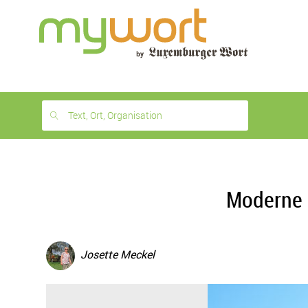
1
month
free
Text, Ort, Organisation
Moderne 
Josette Meckel