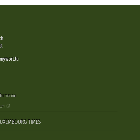
ch
rg
@mywort.lu
nformation
gen
LUXEMBOURG TIMES