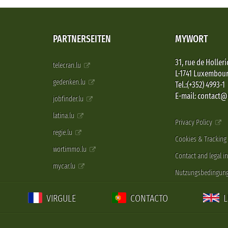
PARTNERSEITEN
MYWORT
31, rue de Holleri
telecran.lu
L-1741 Luxembou
gedenken.lu
Tel.:(+352) 4993-1
E-mail: contact
jobfinder.lu
latina.lu
Privacy Policy
regie.lu
Cookies & Tracking
wortimmo.lu
Contact and legal i
mycar.lu
Nutzungsbedingun
VIRGULE
CONTACTO