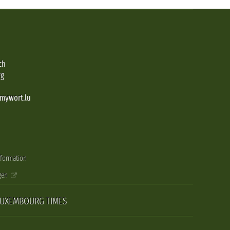
ch
rg
@mywort.lu
nformation
gen
LUXEMBOURG TIMES