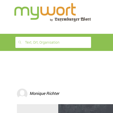
1
month
free
Text, Ort, Organisation
Monique Richter