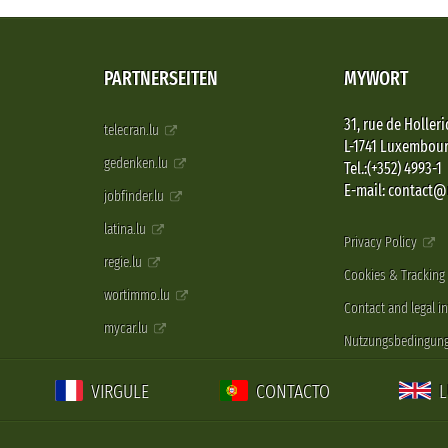
PARTNERSEITEN
MYWORT
31, rue de Holleri
telecran.lu
L-1741 Luxembou
gedenken.lu
Tel.:(+352) 4993-1
E-mail: contact
jobfinder.lu
latina.lu
Privacy Policy
regie.lu
Cookies & Tracking
wortimmo.lu
Contact and legal i
mycar.lu
Nutzungsbedingun
VIRGULE
CONTACTO