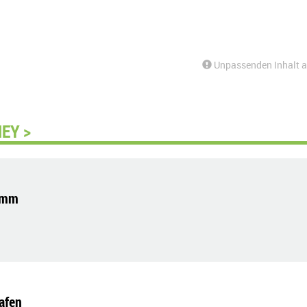
Unpassenden Inhalt 
EY >
lumm
afen