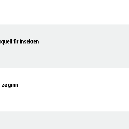
uell fir Insekten
 ze ginn
n