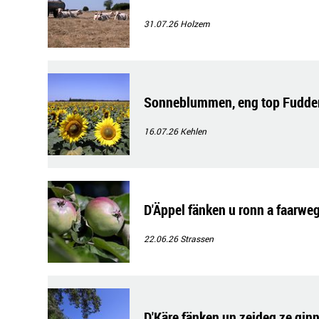
31.07.26
Holzem
Sonneblummen, eng top Fudderq
16.07.26
Kehlen
D'Äppel fänken u ronn a faarweg
22.06.26
Strassen
D'Käre fänken un zeideg ze gin