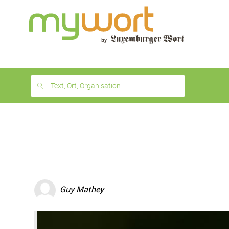
1
month
free
Text, Ort, Organisation
Guy Mathey