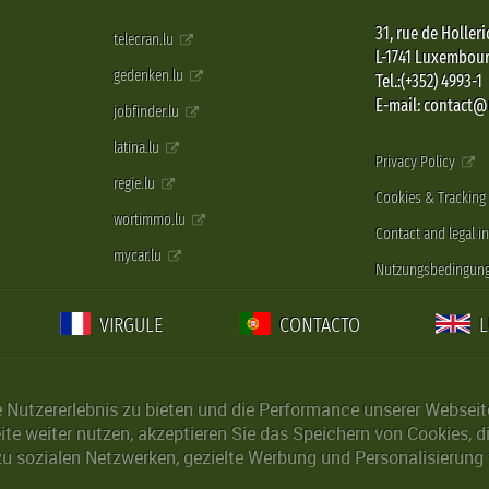
31, rue de Holleri
telecran.lu
L-1741 Luxembou
gedenken.lu
Tel.:(+352) 4993-1
E-mail: contact
jobfinder.lu
latina.lu
Privacy Policy
regie.lu
Cookies & Tracking
wortimmo.lu
Contact and legal i
mycar.lu
Nutzungsbedingun
VIRGULE
CONTACTO
Nutzererlebnis zu bieten und die Performance unserer Webseite 
ite weiter nutzen, akzeptieren Sie das Speichern von Cookies, 
u sozialen Netzwerken, gezielte Werbung und Personalisierung 