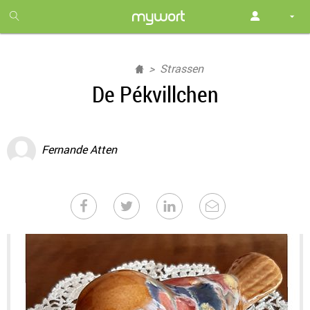
1
month
free
Strassen
De Pékvillchen
Fernande Atten