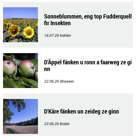
Sonneblummen, eng top Fudderquell
fir Insekten
16.07.26
Kehlen
D'Äppel fänken u ronn a faarweg ze gi
nn
22.06.26
Strassen
D'Käre fänken un zeideg ze ginn
22.06.26
Bridel