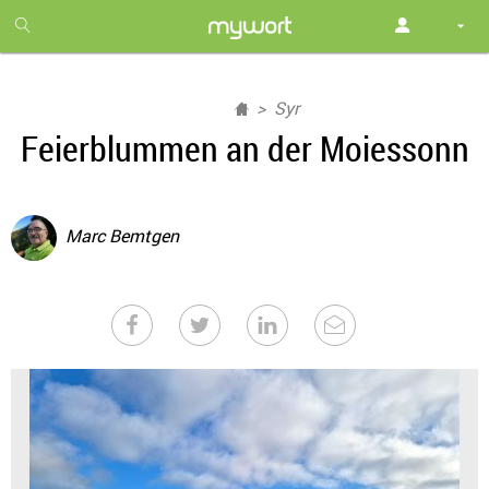
1
month
free
Syr
Feierblummen an der Moiessonn
Marc Bemtgen