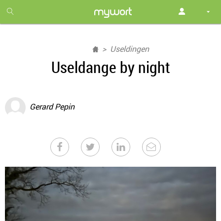
1
month
free
Useldingen
Useldange by night
Gerard Pepin