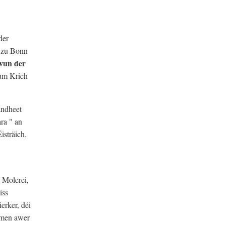
der
" zu Bonn
vun der
vum Krich
andheet
ra " an
isträich.
 Molerei,
iss
erker, déi
mmen awer