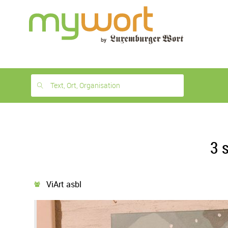
1
month
free
Text, Ort, Organisation
3 
ViArt asbl