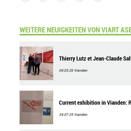
WEITERE NEUIGKEITEN VON VIART ASB
Thierry Lutz et Jean-Claude Sal
04.03.26
Vianden
Current exhibition in Vianden: 
24.07.25
Vianden