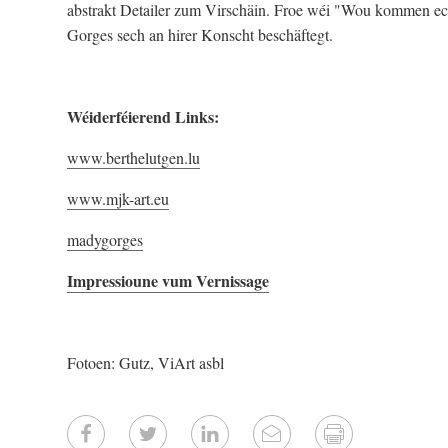
abstrakt Detailer zum Virschäin. Froe wéi "Wou kommen ech
Gorges sech an hirer Konscht beschäftegt.
Wéiderféierend Links:
www.berthelutgen.lu
www.mjk-art.eu
madygorges
Impressioune vum Vernissage
Fotoen: Gutz, ViArt asbl