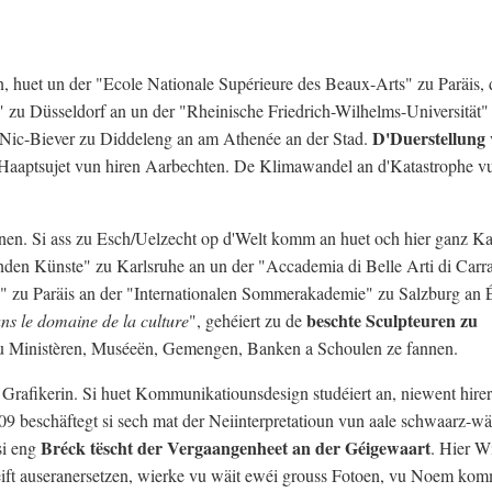
en, huet un der "Ecole Nationale Supérieure des Beaux-Arts" zu Paräis, 
zu Düsseldorf an un der "Rheinische Friedrich-Wilhelms-Universität
D'Duerstellung 
 Nic-Biever zu Diddeleng an am Athenée an der Stad.
n Haaptsujet vun hiren Aarbechten. De Klimawandel an d'Katastrophe 
anen. Si ass zu Esch/Uelzecht op d'Welt komm an huet och hier ganz K
enden Künste" zu Karlsruhe an un der "Accademia di Belle Arti di Carra
ts" zu Paräis an der "Internationalen Sommerakademie" zu Salzburg an É
beschte Sculpteuren zu
ns le domaine de la culture
", gehéiert zu de
vu Ministèren, Muséeën, Gemengen, Banken a Schoulen ze fannen.
 Grafikerin. Si huet Kommunikatiounsdesign studéiert an, niewent hirer
9 beschäftegt si sech mat der Neiinterpretatioun vun aale schwaarz-wä
Bréck tëscht der Vergaangenheet an der Géigewaart
si eng
. Hier Wi
éift auseranersetzen, wierke vu wäit ewéi grouss Fotoen, vu Noem ko