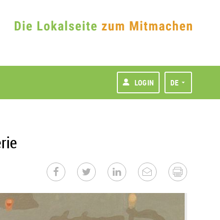
LOGIN
DE
rie