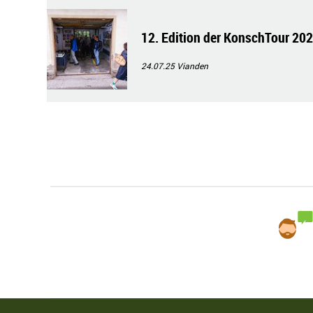
12. Edition der KonschTour 20
24.07.25
Vianden