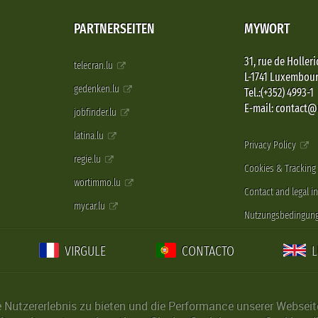
PARTNERSEITEN
MYWORT
31, rue de Holleri
telecran.lu
L-1741 Luxembou
gedenken.lu
Tel.:(+352) 4993-1
E-mail: contact
jobfinder.lu
latina.lu
Privacy Policy
regie.lu
Cookies & Tracking
wortimmo.lu
Contact and legal i
mycar.lu
Nutzungsbedingun
VIRGULE
CONTACTO
Nutzererlebnis zu bieten und die Performance unserer Webseite 