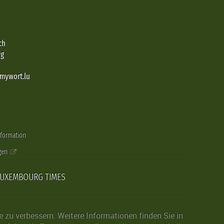
ch
rg
@mywort.lu
nformation
gen
LUXEMBOURG TIMES
zu verbessern. Weitere Informationen finden Sie in