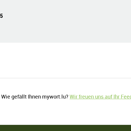
25
Wie gefällt Ihnen mywort.lu?
Wir freuen uns auf Ihr Fe