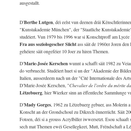
ausgestallt.
Berthe Lutgen
D'
, déi eelst vun deenen dräi Kënschtlerinn
"Kunstakademie München", der "Staatliche Kunstakademie" 
studéiert. Vun 1979 bis 1996 war si Konschtproff am Lycée
Fra aus soziologescher Siicht
ass säit de 1960er Joren de
gehéiere säit ongeféier 10 Joer zu hiren Themen.
Marie-Josée Kerschen
D'
wunnt a schafft säit 1982 zu Vei
do verbruecht. Studéiert huet si un der "Akademie der Bild
Italien, ausserdeem nach un der "Cité Internationale des Ar
D'Marie-Josée Kerschen, "
Chevalier de l’ordre du mérite da
Lëtzebuerg
, hier Wierker sinn an ëffentleche Sammlunge 
Mady Gorges
D'
, 1962 zu Lëtzebuerg gebuer, ass Molerin a
Konscht an der Grondschoul zu Dikrech ënnerriicht. Säit 200
Fotoen, déi si a grouss Acrylbiller iwwersetzt. Esou schaaft 
sech mat Themen ewéi Gesellegkeet, Mutt, Frëndschaft a L