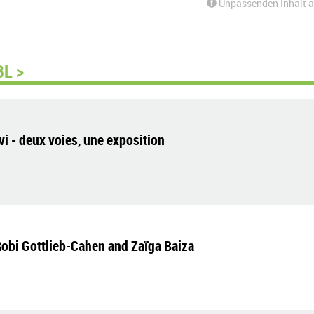
Unpassenden Inhalt 
L >
vi - deux voies, une exposition
Robi Gottlieb-Cahen and Zaïga Baiza