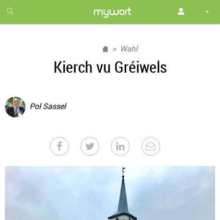
1
month
free
Wahl
Kierch vu Gréiwels
Pol Sassel