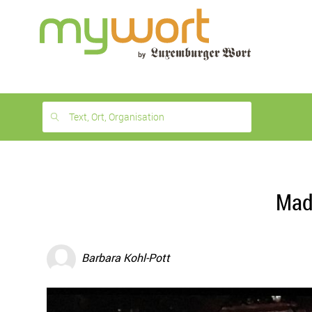
1
month
free
Text, Ort, Organisation
Mad
Barbara Kohl-Pott