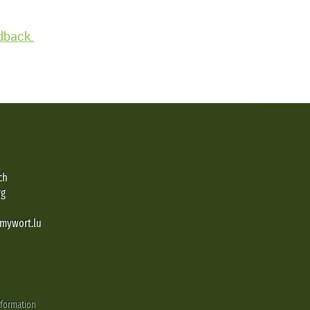
edback.
ch
rg
@mywort.lu
nformation