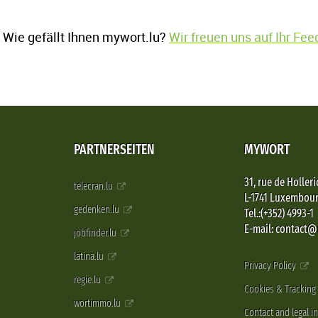
Wie gefällt Ihnen mywort.lu?
Wir freuen uns auf Ihr Fe
PARTNERSEITEN
MYWORT
31, rue de Holleri
telecran.lu
L-1741 Luxembou
gedenken.lu
Tel.:(+352) 4993-1
E-mail: contact
jobfinder.lu
latina.lu
Privacy Policy
regie.lu
Cookies & Tracking
wortimmo.lu
Contact and legal i