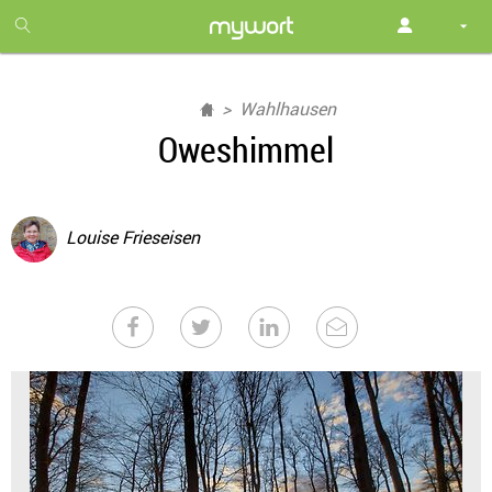
1
month
free
Wahlhausen
Oweshimmel
Louise Frieseisen