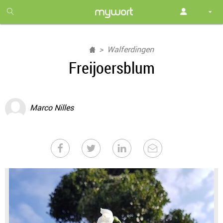
1
month
free
Walferdingen
Freijoersblum
Marco Nilles