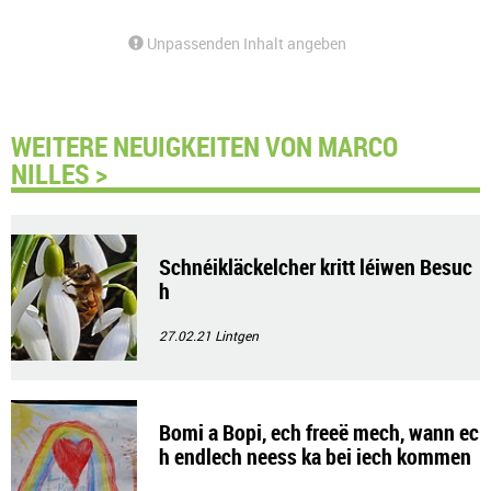
Unpassenden Inhalt angeben
WEITERE NEUIGKEITEN VON MARCO
NILLES >
Schnéikläckelcher kritt léiwen Besuc
h
27.02.21
Lintgen
Bomi a Bopi, ech freeë mech, wann ec
h endlech neess ka bei iech kommen
- Lisi