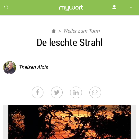
1
month
free
Weiler-zum-Turm
De leschte Strahl
Theisen Alois