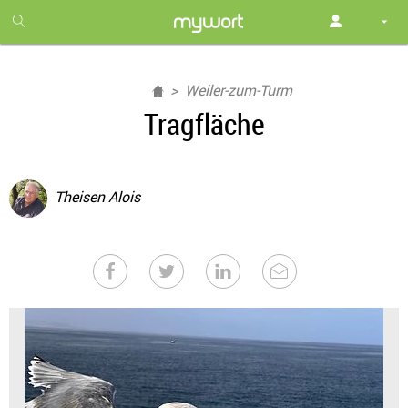
1
month
free
Weiler-zum-Turm
Tragfläche
Theisen Alois