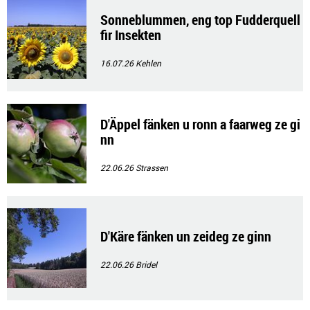
Sonneblummen, eng top Fudderquell
fir Insekten
16.07.26
Kehlen
D'Äppel fänken u ronn a faarweg ze gi
nn
22.06.26
Strassen
D'Käre fänken un zeideg ze ginn
22.06.26
Bridel