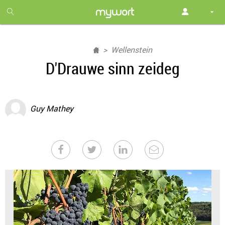
1
month
free
Wellenstein
D'Drauwe sinn zeideg
Guy Mathey