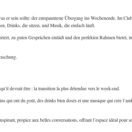
as er sein sollte: der entspannteste Übergang ins Wochenende. Im Clu
 Drinks, die sitzen, und Musik, die einfach läuft.
iriert, zu guten Gesprächen einlädt und den perfekten Rahmen bietet, 
raschung.
’il devrait être : la transition la plus détendue vers le week-end.
s qui ont du goût, des drinks bien dosés et une musique qui crée l’am
irant, propice aux belles conversations, offrant l’espace idéal pour se