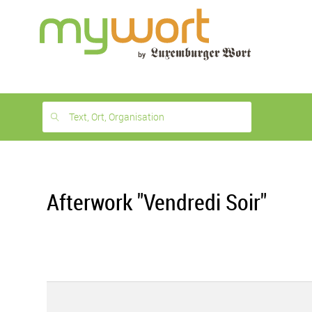
1
month
free
Text, Ort, Organisation
Afterwork "Vendredi Soir"