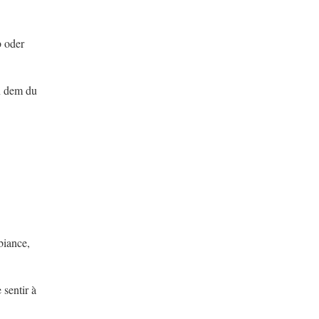
b oder
in dem du
biance,
 sentir à