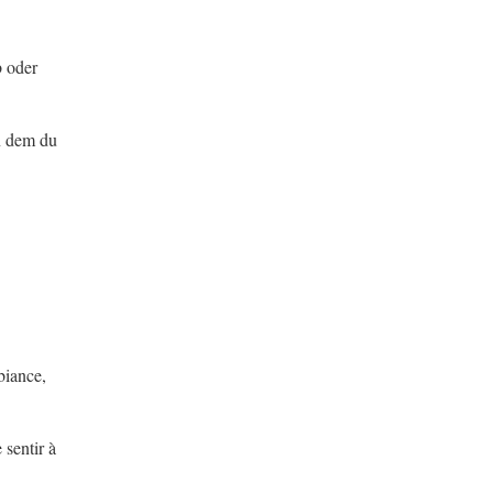
b oder
in dem du
biance,
 sentir à