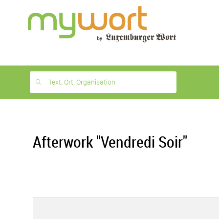
1
month
free
Text, Ort, Organisation
Afterwork "Vendredi Soir"