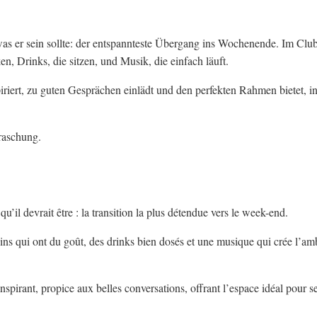
as er sein sollte: der entspannteste Übergang ins Wochenende. Im Clu
 Drinks, die sitzen, und Musik, die einfach läuft.
iriert, zu guten Gesprächen einlädt und den perfekten Rahmen bietet, 
raschung.
’il devrait être : la transition la plus détendue vers le week-end.
s qui ont du goût, des drinks bien dosés et une musique qui crée l’am
irant, propice aux belles conversations, offrant l’espace idéal pour se