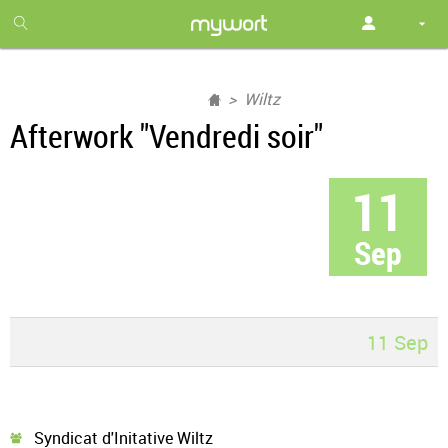
1
month
free
Wiltz
Afterwork "Vendredi soir"
11
Sep
11 Sep
Syndicat d'Initative Wiltz