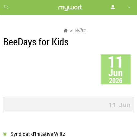
1
month
free
Wiltz
BeeDays for Kids
11
Jun
2026
11 Jun
Syndicat d'Initative Wiltz