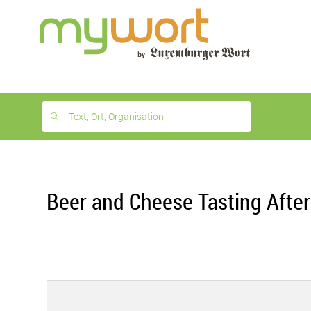
1
month
free
Text, Ort, Organisation
Beer and Cheese Tasting Afte