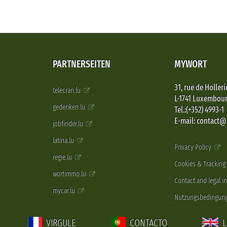
PARTNERSEITEN
MYWORT
31, rue de Holleri
telecran.lu
L-1741 Luxembou
gedenken.lu
Tel.:(+352) 4993-1
E-mail: contact
jobfinder.lu
latina.lu
Privacy Policy
regie.lu
Cookies & Tracking
wortimmo.lu
Contact and legal i
mycar.lu
Nutzungsbedingun
VIRGULE
CONTACTO