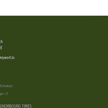
ch
rg
@mywort.lu
nformation
gen
LUXEMBOURG TIMES