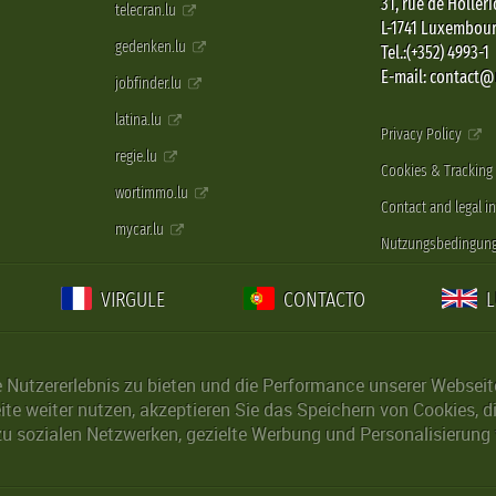
31, rue de Holleri
telecran.lu
L-1741 Luxembou
gedenken.lu
Tel.:(+352) 4993-1
E-mail: contact
jobfinder.lu
latina.lu
Privacy Policy
regie.lu
Cookies & Tracking
wortimmo.lu
Contact and legal i
mycar.lu
Nutzungsbedingun
VIRGULE
CONTACTO
Nutzererlebnis zu bieten und die Performance unserer Webseite 
ite weiter nutzen, akzeptieren Sie das Speichern von Cookies, 
u sozialen Netzwerken, gezielte Werbung und Personalisierung 