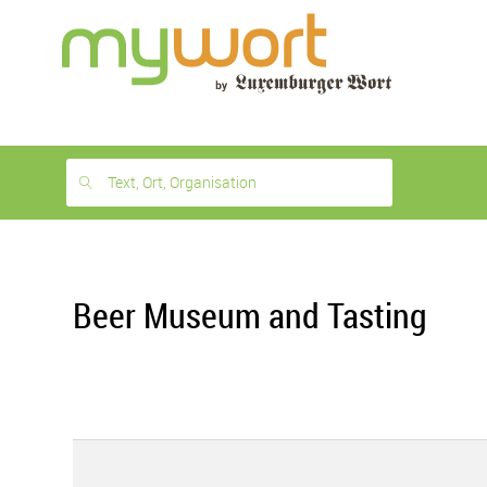
1
month
free
Text, Ort, Organisation
Beer Museum and Tasting