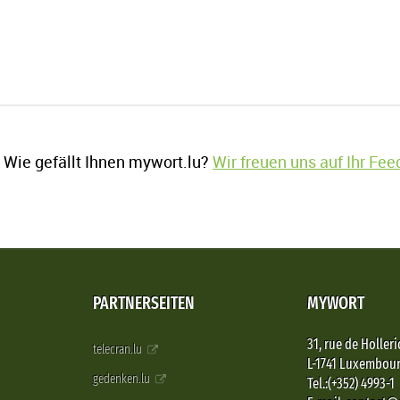
Wie gefällt Ihnen mywort.lu?
Wir freuen uns auf Ihr Fe
PARTNERSEITEN
MYWORT
31, rue de Holleri
telecran.lu
L-1741 Luxembou
gedenken.lu
Tel.:(+352) 4993-1