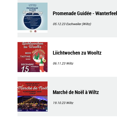
Promenade Guidée - Wanterfee
05.12.23
Eschweiler (Wiltz)
Liichtwochen zu Wooltz
06.11.23
Wiltz
Marché de Noël à Wiltz
19.10.23
Wiltz