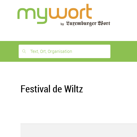
1
month
free
Text, Ort, Organisation
Festival de Wiltz