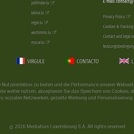
E-mail: contact
jobfinder.lu
latina.lu
Privacy Policy
regie.lu
Cookies & Tracking
wortimmo.lu
Contact and legal i
mycar.lu
Nutzungsbedingun
VIRGULE
CONTACTO
Nutzererlebnis zu bieten und die Performance unserer Webseite 
ite weiter nutzen, akzeptieren Sie das Speichern von Cookies, 
u sozialen Netzwerken, gezielte Werbung und Personalisierung 
2026 Mediahuis Luxembourg S.A. All rights reserved
©