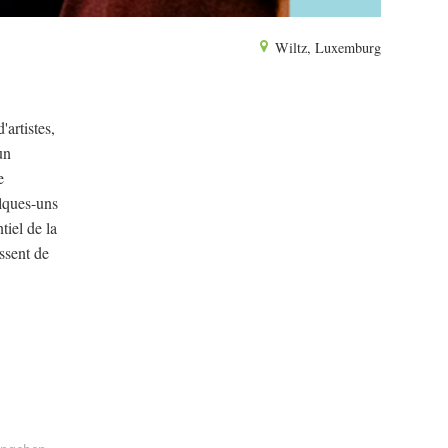
Wiltz, Luxemburg
'artistes,
un
e
elques-uns
tiel de la
issent de