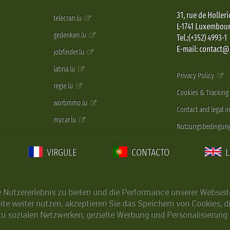
31, rue de Holleri
telecran.lu
L-1741 Luxembou
gedenken.lu
Tel.:(+352) 4993-1
E-mail: contact
jobfinder.lu
latina.lu
Privacy Policy
regie.lu
Cookies & Tracking
wortimmo.lu
Contact and legal i
mycar.lu
Nutzungsbedingun
VIRGULE
CONTACTO
Nutzererlebnis zu bieten und die Performance unserer Webseite 
ite weiter nutzen, akzeptieren Sie das Speichern von Cookies, 
u sozialen Netzwerken, gezielte Werbung und Personalisierung 