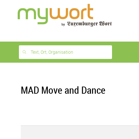
1
month
free
Text, Ort, Organisation
MAD Move and Dance