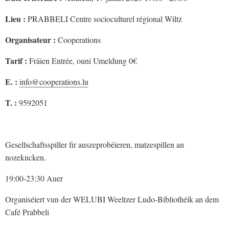
Lieu :
PRABBELI Centre socioculturel régional Wiltz
Organisateur :
Cooperations
Tarif :
Fräien Entrée, ouni Umeldung 0€
E. :
info@cooperations.lu
T. :
9592051
Gesellschaftsspiller fir auszeprobéieren, matzespillen an
nozekucken.
19:00-23:30 Auer
Organiséiert vun der WELUBI Weeltzer Ludo-Bibliothéik an dem
Café Prabbeli