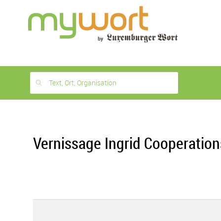
1
month
free
Text, Ort, Organisation
Vernissage Ingrid Cooperation