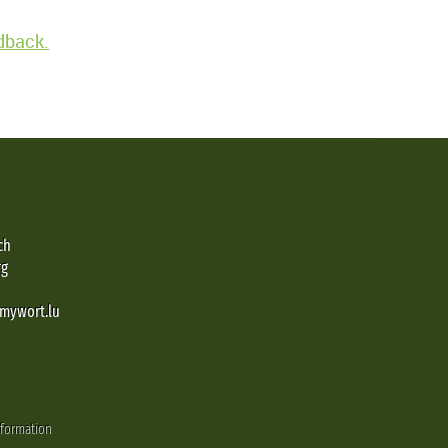
edback.
ch
rg
@mywort.lu
nformation