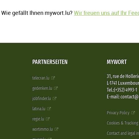
Wie gefällt Ihnen mywort.lu?
Wir freuen uns auf Ihr Fe
PARTNERSEITEN
MYWORT
31, rue de Holleri
telecran.lu
L-1741 Luxembou
gedenken.lu
Tel.:(+352) 4993-1
E-mail: contact
jobfinder.lu
latina.lu
Privacy Policy
regie.lu
Cookies & Tracking
wortimmo.lu
Contact and legal i