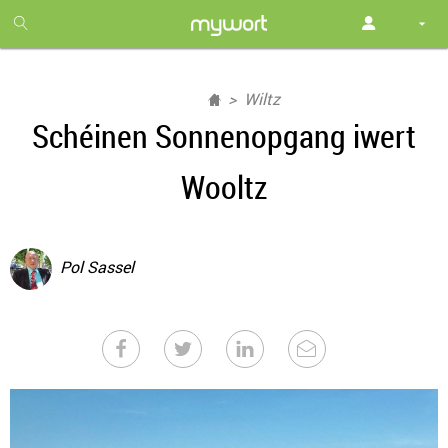
1
month
free
Wiltz
Schéinen Sonnenopgang iwert
Wooltz
Pol Sassel