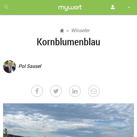
1
month
free
Winseler
Kornblumenblau
Pol Sassel