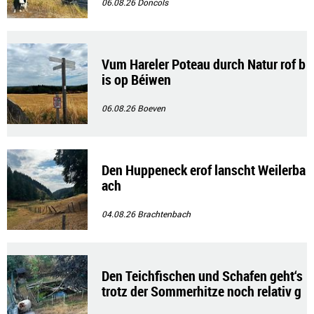
06.08.26
Doncols
Vum Hareler Poteau durch Natur rof b
is op Béiwen
06.08.26
Boeven
Den Huppeneck erof lanscht Weilerba
ach
04.08.26
Brachtenbach
Den Teichfischen und Schafen geht‘s
trotz der Sommerhitze noch relativ g
ut!!