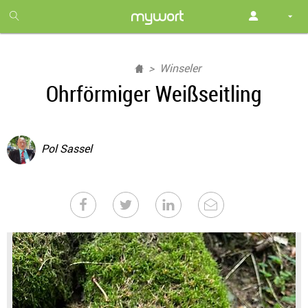
1
month
free
Winseler
Ohrförmiger Weißseitling
Pol Sassel