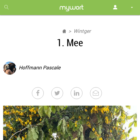
1
month
free
Wintger
1. Mee
Hoffmann Pascale