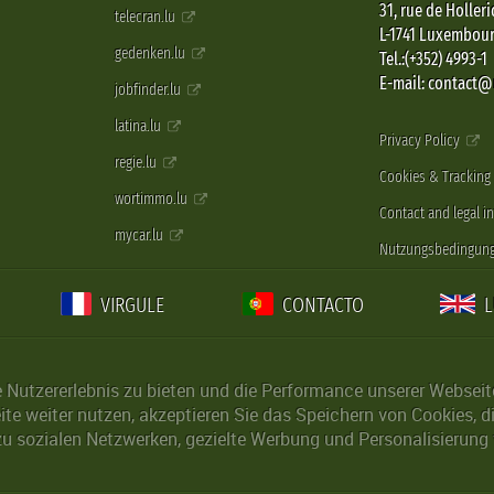
31, rue de Holleri
telecran.lu
L-1741 Luxembou
gedenken.lu
Tel.:(+352) 4993-1
E-mail: contact
jobfinder.lu
latina.lu
Privacy Policy
regie.lu
Cookies & Tracking
wortimmo.lu
Contact and legal i
mycar.lu
Nutzungsbedingun
VIRGULE
CONTACTO
Nutzererlebnis zu bieten und die Performance unserer Webseite 
ite weiter nutzen, akzeptieren Sie das Speichern von Cookies, 
u sozialen Netzwerken, gezielte Werbung und Personalisierung 