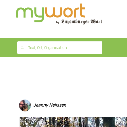
1
month
free
Text, Ort, Organisation
Jeanny Nelissen