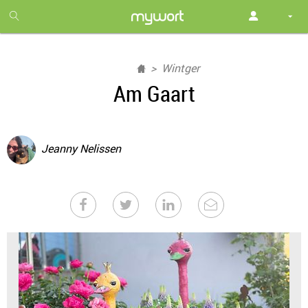
1
month
free
Wintger
Am Gaart
Jeanny Nelissen