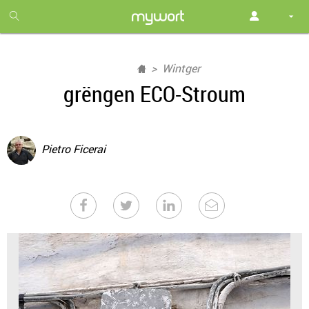
1
month
free
Wintger
grëngen ECO-Stroum
Pietro Ficerai