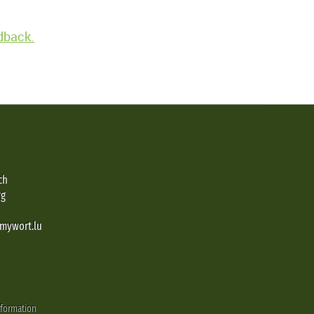
edback.
ch
rg
@mywort.lu
nformation