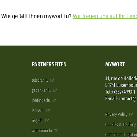
Wie gefällt Ihnen mywort.lu?
Wir freuen uns auf Ihr Fe
PARTNERSEITEN
MYWORT
31, rue de Holleri
telecran.lu
L-1741 Luxembou
gedenken.lu
Tel.:(+352) 4993-1
E-mail: contact
jobfinder.lu
latina.lu
Privacy Policy
regie.lu
Cookies & Tracking
wortimmo.lu
Contact and legal i