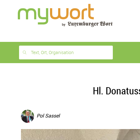
1
month
free
Text, Ort, Organisation
Hl. Donatus
Pol Sassel