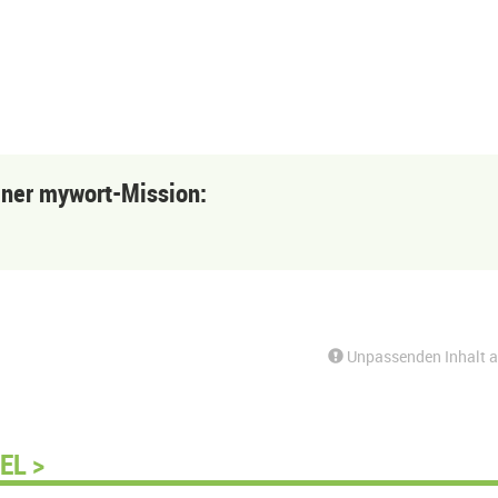
einer mywort-Mission:
Unpassenden Inhalt 
EL >