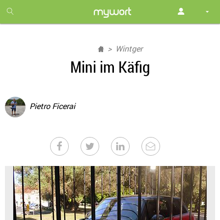
1
month
free
Wintger
Mini im Käfig
Pietro Ficerai