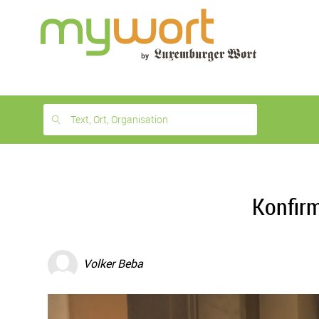
1
month
free
Text, Ort, Organisation
Konfirm
Volker Beba