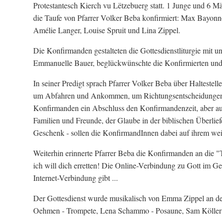
Protestantesch Kierch vu Lëtzebuerg statt. 1 Junge und 6 M
die Taufe von Pfarrer Volker Beba konfirmiert: Max Bayonn
Amélie Langer, Louise Spruit und Lina Zippel.
Die Konfirmanden gestalteten die Gottesdienstliturgie mit 
Emmanuelle Bauer, beglückwünschte die Konfirmierten und 
In seiner Predigt sprach Pfarrer Volker Beba über Haltestel
um Abfahren und Ankommen, um Richtungsentscheidungen, u
Konfirmanden ein Abschluss den Konfirmandenzeit, aber auc
Familien und Freunde, der Glaube in der biblischen Überlie
Geschenk - sollen die KonfirmandInnen dabei auf ihrem wei
Weiterhin erinnerte Pfarrer Beba die Konfirmanden an die 
ich will dich erretten! Die Online-Verbindung zu Gott im Ge
Internet-Verbindung gibt ...
Der Gottesdienst wurde musikalisch von Emma Zippel an der
Oehmen - Trompete, Lena Schammo - Posaune, Sam Köller -