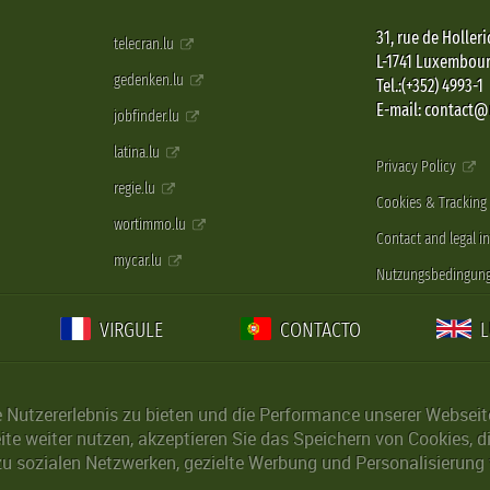
31, rue de Holleri
telecran.lu
L-1741 Luxembou
gedenken.lu
Tel.:(+352) 4993-1
E-mail: contact
jobfinder.lu
latina.lu
Privacy Policy
regie.lu
Cookies & Tracking
wortimmo.lu
Contact and legal i
mycar.lu
Nutzungsbedingun
VIRGULE
CONTACTO
Nutzererlebnis zu bieten und die Performance unserer Webseite 
ite weiter nutzen, akzeptieren Sie das Speichern von Cookies, 
u sozialen Netzwerken, gezielte Werbung und Personalisierung 