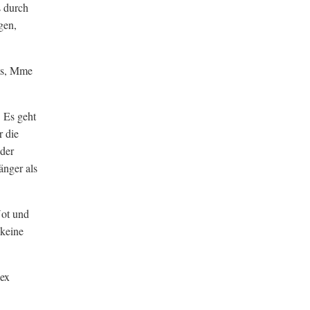
s durch
gen,
ums, Mme
. Es geht
 die
 der
änger als
Not und
 keine
lex