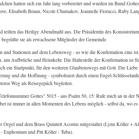
ädchen hatten sich ein Jahr lang vorbereitet und wurden im Bund Gotte
ove, Elisabeth Braun, Nicole Chumakov, Jeannelle Fiorucci, Ruby Lan
und teilten das Heilige Abendmahl aus. Die Präsidentin des Konsistori
begrüßte sie als erwachsene Mitglieder der Gemeinde.
len und Stationen auf dem Lebensweg - so wie die Konfirmation eine ist
m Aufbrüche und Heimkehr. Die Haltestelle der Konfirmation ist für
h ein Startpunkt, für den weiteren Glaubenswegs mit Gott. Die Liebe
ferung und die Hoffnung - symbolisiert durch einen Engel-Schlüsselanh
teren Weg als Reisegepäck begleiten.
"Telefonnummer Gottes" 5015 - aus Psalm 50, 15: Rufe mich an in der 
bet ist immer in allen Momenten des Lebens möglich - selbst da, wo es
 Orgel und dem Brass Quintett Acornis mitgestaltet (Lynn Köller + A
 Euphonium und Pitt Köller - Tuba).