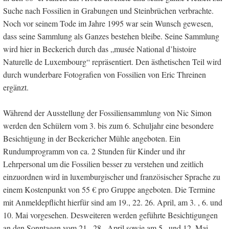
Suche nach Fossilien in Grabungen und Steinbrüchen verbrachte.
Noch vor seinem Tode im Jahre 1995 war sein Wunsch gewesen,
dass seine Sammlung als Ganzes bestehen bleibe. Seine Sammlung
wird hier in Beckerich durch das „musée National d’histoire
Naturelle de Luxembourg“ repräsentiert. Den ästhetischen Teil wird
durch wunderbare Fotografien von Fossilien von Eric Threinen
ergänzt.
Während der Ausstellung der Fossiliensammlung von Nic Simon
werden den Schülern vom 3. bis zum 6. Schuljahr eine besondere
Besichtigung in der Beckericher Mühle angeboten. Ein
Rundumprogramm von ca. 2 Stunden für Kinder und ihr
Lehrpersonal um die Fossilien besser zu verstehen und zeitlich
einzuordnen wird in luxemburgischer und französischer Sprache zu
einem Kostenpunkt von 55 € pro Gruppe angeboten. Die Termine
mit Anmeldepflicht hierfür sind am 19., 22. 26. April, am 3. , 6. und
10. Mai vorgesehen. Desweiteren werden geführte Besichtigungen
an den Sonntagen vom 21., 28., April sowie am 5., und 12. Mai