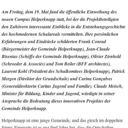
Am Freitag, dem 19. Mai fand die öffentliche Einweihung des
neuen Campus Helperknapp statt, bei der die Projektbeteiligten
den Zuhörern interessante Einblicke in die Entstehungsgeschichte
des hochmodernen Schulareals vermittelten. Ihre persönlichen
Erfahrungen und Eindrücke schilderten Frank Conrad
(Bürgermeister der Gemeinde Helperknapp), Jean-Claude
Bisenius (Schöffe der Gemeinde Helperknapp), Olivier Zirnheld
(Schroeder & Associés) und Tom Beiler (BFF architectes),
Laurent Kohl (Präsident des Schulkomitees Helperknapp), Patrick
Mergen (Direktor der Grundschule) und Carina Gonçalves
(Generaldirektorin Caritas Jugend und Familie). Claude Meisch,
Minister für Bildung, Kinder und Jugend, würdigte in seiner
Ansprache die Bedeutung dieses innovativen Projektes der
Gemeinde Helperknapp.
Helperknapp ist eine junge Gemeinde, und das gleich im doppelten
Sinne: Einerseits ist es erst fünf Jahre her, dass die Ortschaften