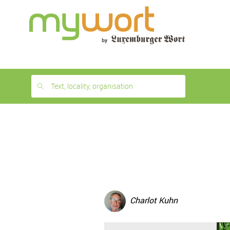
1
month
free
Text, locality, organisation
Charlot Kuhn