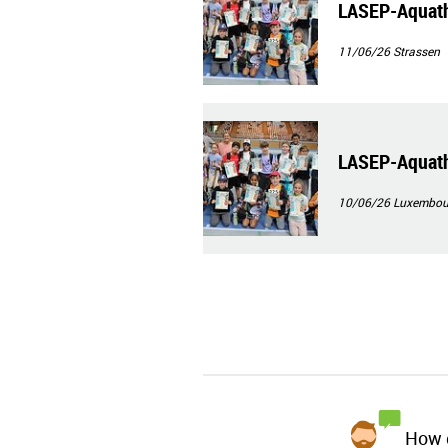
LASEP-Aquath
11/06/26
Strassen
LASEP-Aquath
10/06/26
Luxembour
How d