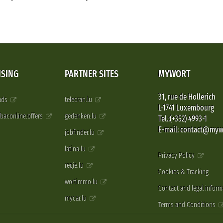
ISING
PARTNER SITES
MYWORT
31, rue de Hollerich
 ads
telecran.lu
L-1741 Luxembourg
pbar.online.offers
gedenken.lu
Tel.:(+352) 4993-1
E-mail: contact@myw
jobfinder.lu
latina.lu
Privacy Policy
regie.lu
Cookies & Tracking
wortimmo.lu
Contact and legal inform
mycar.lu
Terms and Conditions