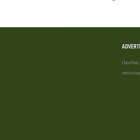
ADVERT
Classified
service.to