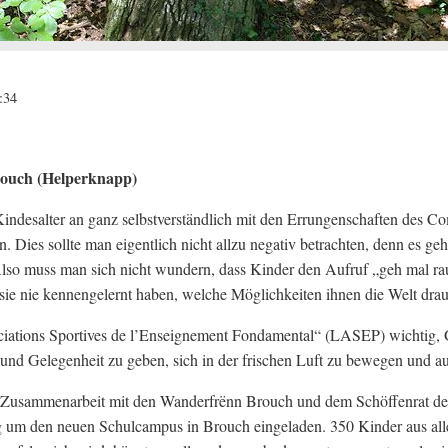
:34
ouch (Helperknapp)
esalter an ganz selbstverständlich mit den Errungenschaften des Comp
 Dies sollte man eigentlich nicht allzu negativ betrachten, denn es ge
Also muss man sich nicht wundern, dass Kinder den Aufruf „geh mal ra
 sie nie kennengelernt haben, welche Möglichkeiten ihnen die Welt drau
ciations Sportives de l’Enseignement Fondamental“ (LASEP) wichtig,
nd Gelegenheit zu geben, sich in der frischen Luft zu bewegen und a
 Zusammenarbeit mit den Wanderfrënn Brouch und dem Schöffenrat d
um den neuen Schulcampus in Brouch eingeladen. 350 Kinder aus alle