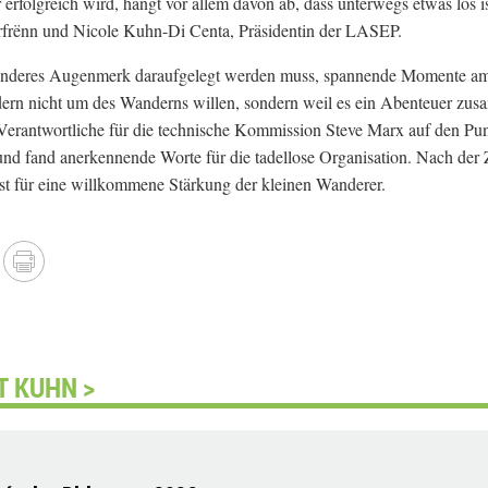
rfolgreich wird, hängt vor allem davon ab, dass unterwegs etwas los is
rfrënn und Nicole Kuhn-Di Centa, Präsidentin der LASEP.
sonderes Augenmerk daraufgelegt werden muss, spannende Momente am
rn nicht um des Wanderns willen, sondern weil es ein Abenteuer zus
erantwortliche für die technische Kommission Steve Marx auf den Pun
 und fand anerkennende Worte für die tadellose Organisation. Nach der
t für eine willkommene Stärkung der kleinen Wanderer.
T KUHN >